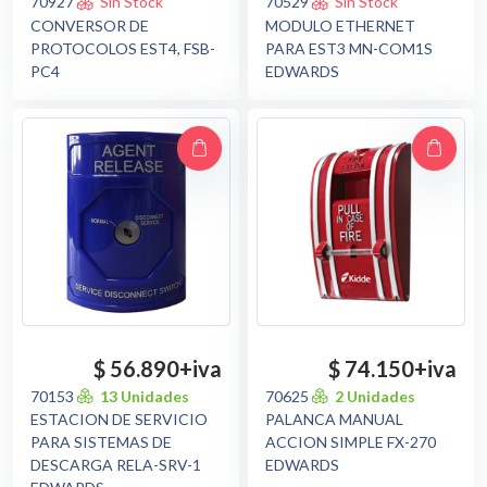
70927
Sin Stock
70529
Sin Stock
CONVERSOR DE
MODULO ETHERNET
PROTOCOLOS EST4, FSB-
PARA EST3 MN-COM1S
PC4
EDWARDS
$ 56.890
+iva
$ 74.150
+iva
70153
13 Unidades
70625
2 Unidades
ESTACION DE SERVICIO
PALANCA MANUAL
PARA SISTEMAS DE
ACCION SIMPLE FX-270
DESCARGA RELA-SRV-1
EDWARDS