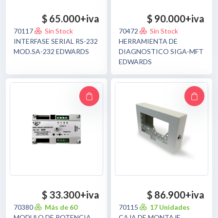
$ 65.000
+iva
$ 90.000
+iva
70117
Sin Stock
70472
Sin Stock
INTERFASE SERIAL RS-232
HERRAMIENTA DE
MOD.SA-232 EDWARDS
DIAGNOSTICO SIGA-MFT
EDWARDS
$ 33.300
+iva
$ 86.900
+iva
70380
Más de 60
70115
17 Unidades
MODULO DE POTENCIA
CAJA DE MONTAJE