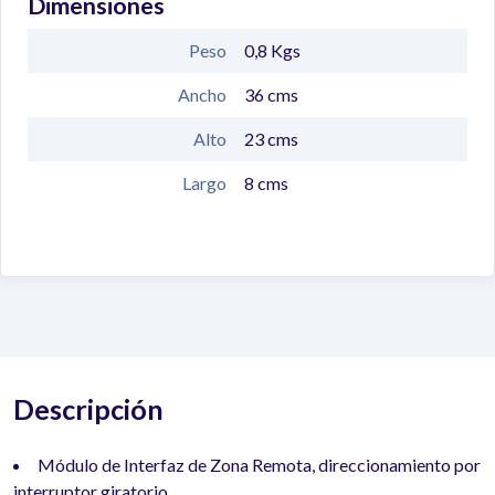
Dimensiones
Peso
0,8
Kgs
Ancho
36
cms
Alto
23
cms
Largo
8
cms
Descripción
Módulo de Interfaz de Zona Remota, direccionamiento por
interruptor giratorio.