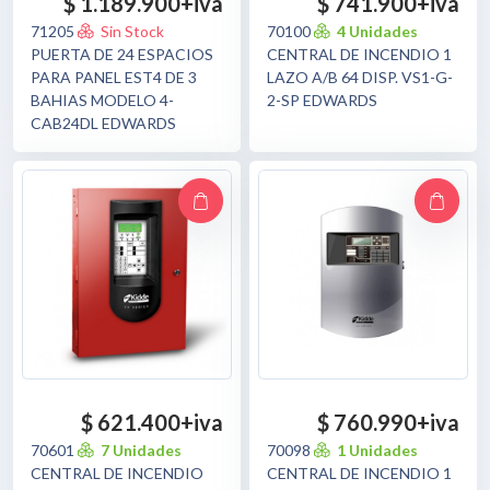
$ 1.189.900
+iva
$ 741.900
+iva
71205
Sin Stock
70100
4 Unidades
CENTRAL DE INCENDIO 1
PUERTA DE 24 ESPACIOS
LAZO A/B 64 DISP. VS1-G-
PARA PANEL EST4 DE 3
2-SP EDWARDS
BAHIAS MODELO 4-
CAB24DL EDWARDS
$ 621.400
+iva
$ 760.990
+iva
70601
7 Unidades
70098
1 Unidades
CENTRAL DE INCENDIO
CENTRAL DE INCENDIO 1