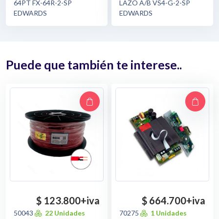
64PT FX-64R-2-SP
LAZO A/B VS4-G-2-SP
EDWARDS
EDWARDS
Puede que también te interese..
$ 123.800
+iva
$ 664.700
+iva
50043
22 Unidades
70275
1 Unidades