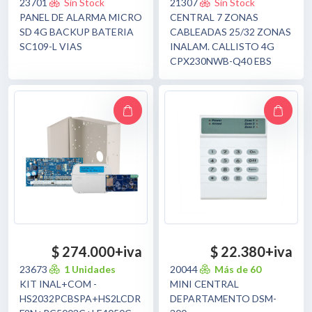
23701
Sin Stock
21307
Sin Stock
PANEL DE ALARMA MICRO
CENTRAL 7 ZONAS
SD 4G BACKUP BATERIA
CABLEADAS 25/32 ZONAS
SC109-L VIAS
INALAM. CALLISTO 4G
CPX230NWB-Q40 EBS
$ 274.000
+iva
$ 22.380
+iva
23673
1 Unidades
20044
Más de 60
KIT INAL+COM -
MINI CENTRAL
HS2032PCBSPA+HS2LCDR
DEPARTAMENTO DSM-