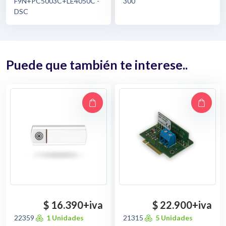
F9N+PC5003C+LE4050C -
300
DSC
Puede que también te interese..
$ 16.390
+iva
$ 22.900
+iva
22359
1 Unidades
21315
5 Unidades