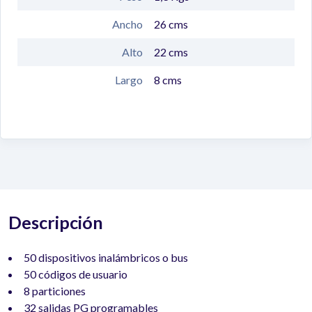
Ancho
26
cms
Alto
22
cms
Largo
8
cms
Descripción
50 dispositivos inalámbricos o bus
50 códigos de usuario
8 particiones
32 salidas PG programables