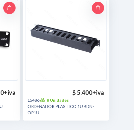
00
+iva
$ 5.400
+iva
15486
8 Unidades
1U
ORDENADOR PLASTICO 1U BDN-
OP1U