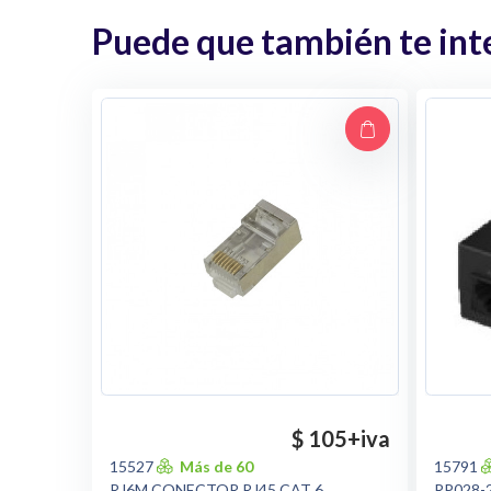
Puede que también te inte
$ 105
+iva
15527
Más de 60
15791
RJ6M CONECTOR RJ45 CAT 6
RP028-