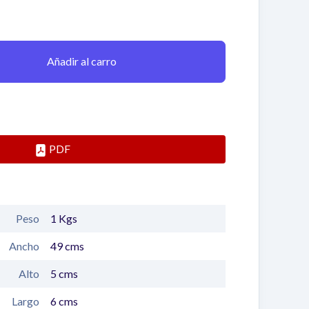
Añadir al carro
PDF
Peso
1
Kgs
Ancho
49
cms
Alto
5
cms
Largo
6
cms