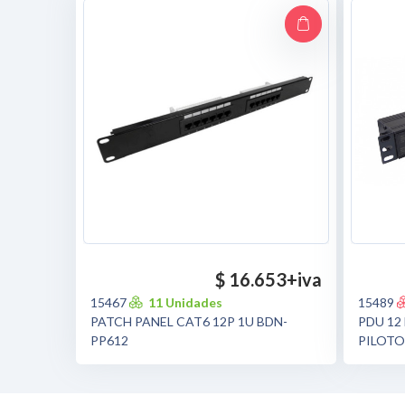
$ 16.653
+iva
15467
11 Unidades
15489
PATCH PANEL CAT6 12P 1U BDN-
PDU 12
PP612
PILOTO