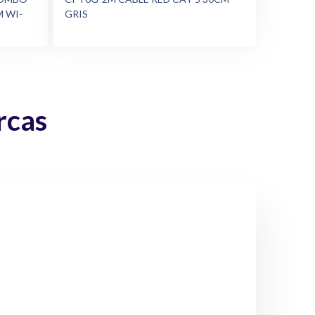
 WI-
GRIS
rcas