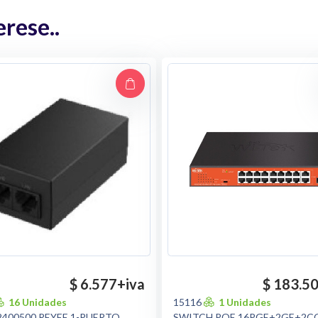
rese..
$ 6.577
+iva
$ 183.5
16 Unidades
15116
1 Unidades
2400500 REYEE 1-PUERTO
SWITCH POE 16PGE+2GE+2