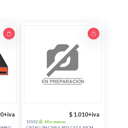
00
+iva
$ 1.010
+iva
15552
60 o menos
COMBO
CPT6G-2M CABLE RED CAT 5 30CM