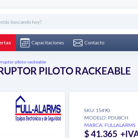
Capacitaciones
Contacto
rtas
ruptor-piloto-rackeable
RRUPTOR PILOTO RACKEABLE
SKU:
15490
MODELO:
PDU8CH
MARCA:
FULLALARMS
$ 41.365
+IV