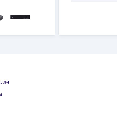
 250M
at