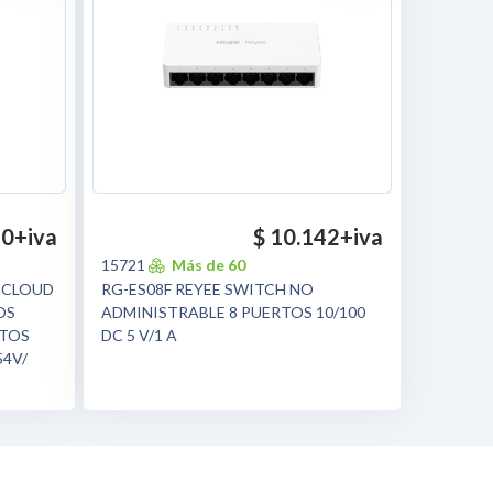
80
+iva
$ 10.142
+iva
15721
Más de 60
H CLOUD
RG-ES08F REYEE SWITCH NO
OS
ADMINISTRABLE 8 PUERTOS 10/100
RTOS
DC 5 V/1 A
54V/