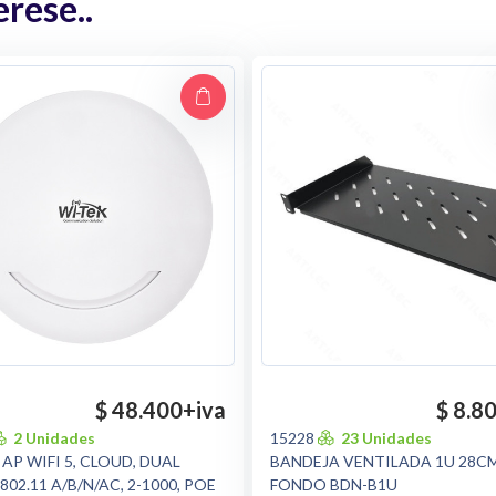
rese..
$ 48.400
+iva
$ 8.8
2 Unidades
15228
23 Unidades
AP WIFI 5, CLOUD, DUAL
BANDEJA VENTILADA 1U 28C
02.11 A/B/N/AC, 2-1000, POE
FONDO BDN-B1U