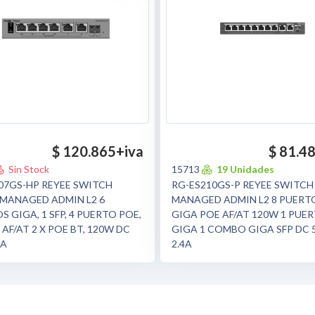
$ 120.865
+iva
$ 81.4
Sin Stock
15713
19 Unidades
RG-ES210GS-P REYEE SWITC
07GS-HP REYEE SWITCH
MANAGED ADMIN L2 8 PUERT
MANAGED ADMIN L2 6
GIGA POE AF/AT 120W 1 PUE
S GIGA, 1 SFP, 4 PUERTO POE,
GIGA 1 COMBO GIGA SFP DC 
 AF/AT 2 X POE BT, 120W DC
2.4A
5A