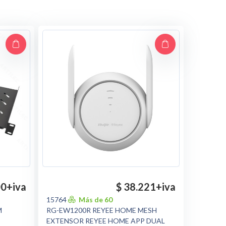
00
+iva
$ 38.221
+iva
15764
Más de 60
M
RG-EW1200R REYEE HOME MESH
EXTENSOR REYEE HOME APP DUAL