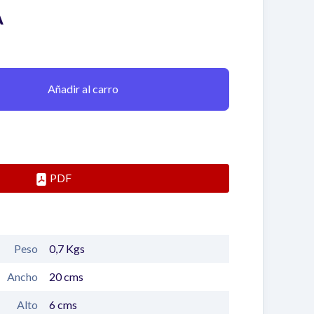
A
Añadir al carro
PDF
Peso
0,7
Kgs
Ancho
20
cms
Alto
6
cms