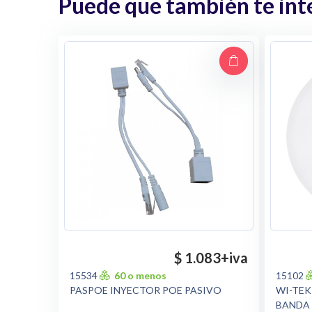
Puede que también te inte
$ 1.083
+iva
15534
60 o menos
15102
PASPOE INYECTOR POE PASIVO
WI-TEK 
BANDA 8