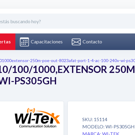
Capacitaciones
Contacto
rtas
01000extensor-250m-poe-out-8023afat-port-1-4-ac-100-240v-wi-ps3
10/100/1000,EXTENSOR 250M,
 WI-PS305GH
SKU:
15114
MODELO:
WI-PS305GH
MARCA:
WI-TEK