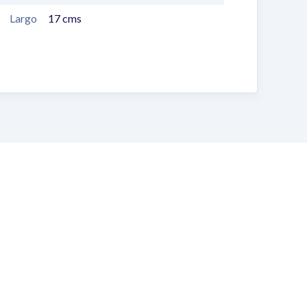
Largo
17
cms