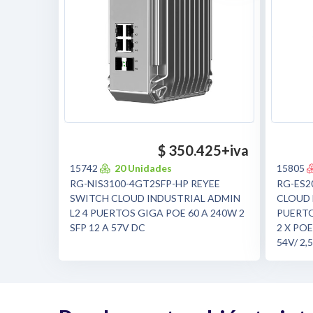
$ 350.425
+iva
15742
20 Unidades
15805
RG-NIS3100-4GT2SFP-HP REYEE
RG-ES2
SWITCH CLOUD INDUSTRIAL ADMIN
CLOUD 
L2 4 PUERTOS GIGA POE 60 A 240W 2
PUERTO
SFP 12 A 57V DC
2 X POE
54V/ 2,